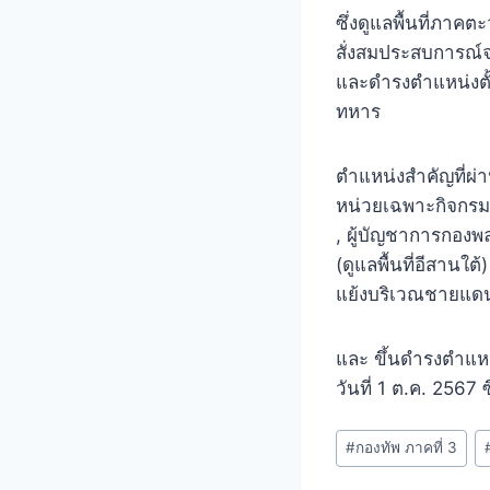
ซึ่งดูแลพื้นที่ภาคต
สั่งสมประสบการณ์
และดำรงตำแหน่งตั้ง
ทหาร
ตำแหน่งสำคัญที่ผ่า
หน่วยเฉพาะกิจกรมท
, ผู้บัญชาการกองพ
(ดูแลพื้นที่อีสาน
แย้งบริเวณชายแดนเ
และ ขึ้นดำรงตำแหน่
วันที่ 1 ต.ค. 2567 
#
กองทัพ ภาคที่ 3