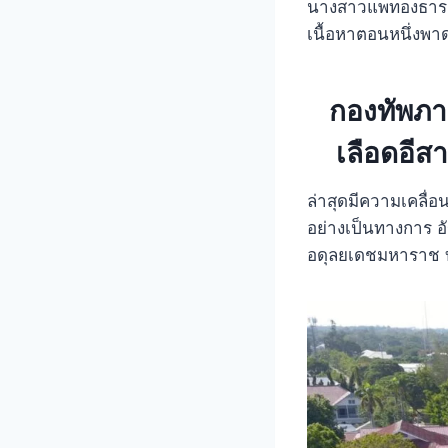
นางสาวแพทองธาร ช
เนื้อหาตอนหนึ่งพาด
กองทัพภาค
เลือดอีส
ล่าสุดมีความเคลื่
อย่างเป็นทางการ
อดุลยเดชมหาราช บร