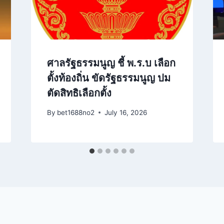
ศาลรัฐธรรมนูญ ชี้ พ.ร.บ เลือก
ตั้งท้องถิ่น ขัดรัฐธรรมนูญ ปม
ตัดสิทธิเลือกตั้ง
By
bet1688no2
July 16, 2026