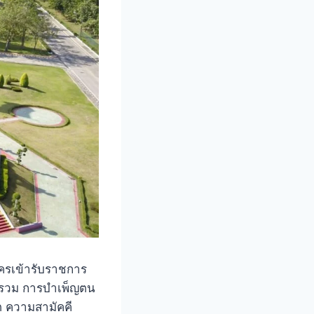
ัครเข้ารับราชการ
่วนรวม การบำเพ็ญตน
ิต ความสามัคคี