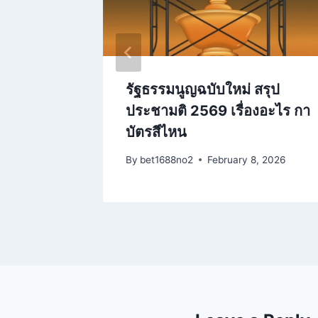
า
รัฐธรรมนูญฉบับใหม่ สรุป
 20 วัน
ประชามติ 2569 เรื่องอะไร กา
บัตรสีไหน
025
By
bet1688no2
February 8, 2026