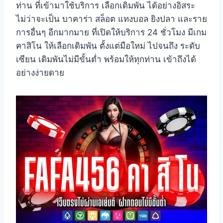
ท่าน ที่เข้ามาใช้บริการ เลือกเดิมพัน ได้อย่างอิสระ
ไม่ว่าจะเป็น บาคาร่า สล็อต แทงบอล ยิงปลา และราย
การอื่นๆ อีกมากมาย ที่เปิดให้บริการ 24 ชั่วโมง มีเกม
คาสิโน ให้เลือกเดิมพัน ตั้งแต่มือใหม่ ไปจนถึง ระดับ
เซียน เดิมพันไม่มีขั้นต่ำ พร้อมให้ทุกท่าน เข้าถึงได้
อย่างง่ายดาย