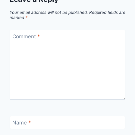
Your email address will not be published.
Required fields are
marked
*
Comment
*
Name
*