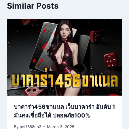
Similar Posts
บาคาร่า456ชาแนล เว็บบาคาร่า อันดับ 1
มั่นคงเชื่อถือได้ ปลอดภัย100%
By
bet1688no2
March 3, 2025