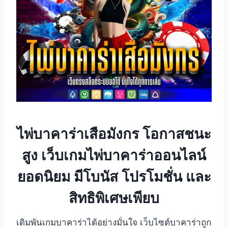
ไพ่บาคาร่าเสือมังกร โอกาสชนะ
สูง เว็บเกมไพ่บาคาร่าออนไลน์
ยอดนิยม มีโบนัส โปรโมชั่น และ
สิทธิพิเศษเพียบ
เดิมพันเกมบาคาร่าได้อย่างมั่นใจ เว็บไซต์บาคาร่าถูก