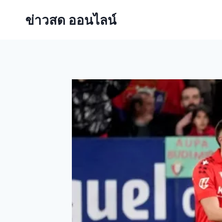
ข่าวสด ออนไลน์