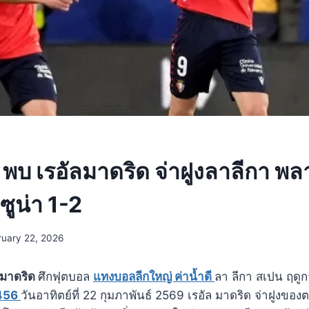
พบ เรอัลมาดริด จ่าฝูงลาลีกา พล
ซูน่า 1-2
ruary 22, 2026
ลมาดริด
ศึกฟุตบอล
แทงบอลลีกใหญ่ ค่าน้ำดี
ลา ลีกา สเปน ฤดู
a456
วันอาทิตย์ที่ 22 กุมภาพันธ์ 2569 เรอัล มาดริด จ่าฝูงของ