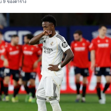
ับ 9 ของตาราง