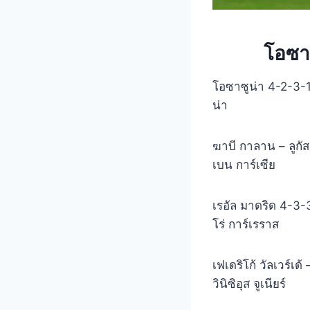
โอซาซ
โอซาซูน่า 4-2-3-1 
น่า
ฆาบี กาลาน – ลูกัส
เบน การ์เซีย
เรอัล มาดริด 4-3-3
โร่ การ์เรราส
เฟเดริโก้ วัลเวร์เด้
วินิซิอุส จูเนียร์