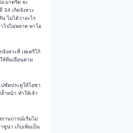
อัล มาดริด จะ
ี่ 34 เกิดจังหวะ
สิน ไม่ได้ว่าอะไร
 เข้าไปไม่พลาด พาโอ
ังหวะที่ เฟเดริโก้
ยให้ทีมเยือนตาม
้าไปซัดประตูให้โอซา
ล้ำหน้า ทำให้เจ้า
สถานการณ์เริ่มไม่
ูน่า เก็บเพิ่มเป็น