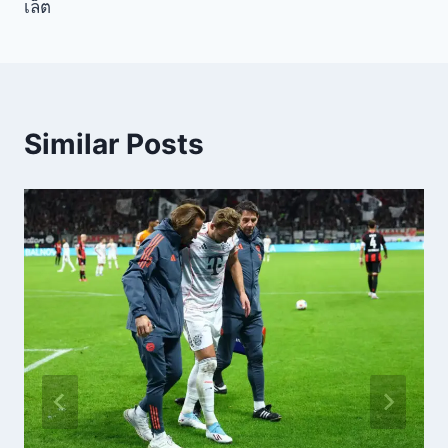
เล็ต
Similar Posts