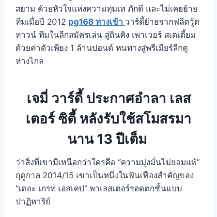
สยาม ด้วยหัวใจแห่งความทุ่มเท ภักดี และไม่เคยย้าย
ทีมเมื่อปี 2012
pg168 ทางเข้า
วาร์ดี้ย้ายจากฟลีตวู้ด
ทาวน์ ทีมในลีกสมัครเล่น สู่ถิ่นคิง เพาเวอร์ สเตเดี้ยม
ด้วยค่าตัวเพียง 1 ล้านปอนด์ หนทางสู่พรีเมียร์ลีกดู
ห่างไกล
เจมี่ วาร์ดี้ ประกาศอำลา เลส
เตอร์ ซิตี้ หลังรับใช้สโมสรมา
นาน 13 ปีเต็ม
ว่าสิ่งที่เขามีเหนือกว่าใครคือ “ความมุ่งมั่นไม่ยอมแพ้”
ฤดูกาล 2014/15 เขาเป็นหนึ่งในฟันเฟืองสำคัญของ
“เดอะ เกรท เอสเคป” พาเลสเตอร์รอดตกชั้นแบบ
ปาฏิหาริย์