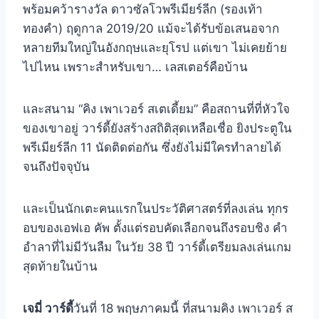
พร้อมคว้ารางวัล ดาวซัลโวพรีเมียร์ลีก (รองเท้า
ทองคำ) ฤดูกาล 2019/20 แม้จะได้รับข้อเสนอจาก
หลายทีมใหญ่ในอังกฤษและยุโรป แต่เขา ไม่เคยย้าย
ไปไหน เพราะสำหรับเขา… เลสเตอร์คือบ้าน
และสนาม “คิง เพาเวอร์ สเตเดี้ยม” คือสถานที่ที่หัวใจ
ของเขาอยู่ วาร์ดี้ยังสร้างสถิติสุดเหลือเชื่อ ยิงประตูใน
พรีเมียร์ลีก 11 นัดติดต่อกัน ซึ่งยังไม่มีใครทำลายได้
จนถึงปัจจุบัน
และเป็นนักเตะคนแรกในประวัติศาสตร์ที่ลงเล่น ทุกร
อบของเอฟเอ คัพ ตั้งแต่รอบคัดเลือกจนถึงรอบชิง คำ
อำลาที่ไม่มีวันลืม ในวัย 38 ปี วาร์ดี้เตรียมลงเล่นเกม
สุดท้ายในบ้าน
เจมี่ วาร์ดี้
วันที่ 18 พฤษภาคมนี้ ที่สนามคิง เพาเวอร์ ส