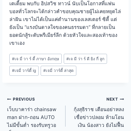
เตเดี้ยม พบกับ อิปสวิช ทาวน์ นับเป็นโอกาสที่แฟน
บอลทั่วโลกจะได้กล่าวคำขอบคุณชายผู้ไม่เคยหยุดไล่
ล่าฝัน เขาไม่ได้เป็นแค่ตำนานของเลสเตอร์ ซิตี้ แต่
ยังเป็น “แรงบันดาลใจของคนธรรมดา” ที่กลายเป็น
ยอดนักสู้ระดับพรีเมียร์ลีก ด้วยหัวใจและสองเท้าของ
เขาเอง
#
เจ มี่ วา ร์ ดี้ ภาษา อังกฤษ
#
เจ มี ว่า ร์ ดี ยิง กี่ ลูก
#
เจมี่ วาร์ดี้ ig
#
เจมี่ วาร์ดี้ ล่าสุด
PREVIOUS
NEXT
เว็บบาคาร่า chainsaw
กุ้งสุธิราช เตือนอย่าหลง
man ฝาก-ถอน AUTO
เชื่อข่าวปลอม ห้ามโอน
ไม่มีขั้นต่ำ รองรับทรูวอ
เงิน น้องสาว ยังไม่ฟื้น