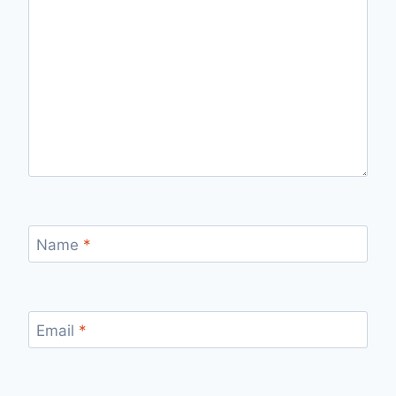
Name
*
Email
*