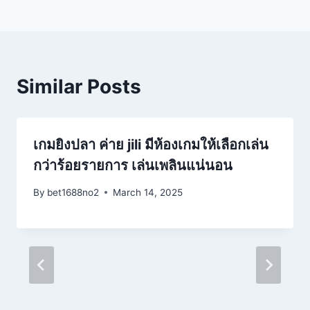
Similar Posts
เกมยิงปลา ค่าย jili มีห้องเกมให้เลือกเล่น
กว่าร้อยรายการ เล่นเพลินแน่นอน
By
bet1688no2
March 14, 2025