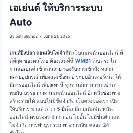
เอเย่นต์ ให้บริการระบบ
Auto
By
bet1688no2
June 21, 2025
เกมส์ยิงปลา ถอนเงินไม่จำกัด
เว็บเกมพนันออนไลน์ ที่
ดีที่สุด ของคนไทย ต้องเล่นที่นี่
WMB1
เว็บตรง ไม่
ผ่านเอเย่นต์ เข้าเล่นง่าย รองรับการเข้าถึง หลาก
หลายอุปกรณ์ เพียงแค่เชื่อมต่อ ระบบอินเตอร์เน็ต ให้
มีการออนไลน์ เพียงเท่านี้ ทุกท่านก็สามารถ เข้ามา
พบกับ บรรยากาศ เกมพนันออนไลน์ อีกหนึ่งช่องทาง
สร้างรายได้ แบบไม่มีขีดจำกัด เว็บตรงของเรา เปิด
ให้บริการ มาแล้วกว่า 5 ปีเต็ม มีเกมเดิมพัน พนัน
ออนไลน์ ครบวงจร ฝาก-ถอน ไม่อั้น ไม่มีขั้นต่ำ และ
ไม่จำกัด การทำธุรกรรม ทางการเงิน ตลอด 24