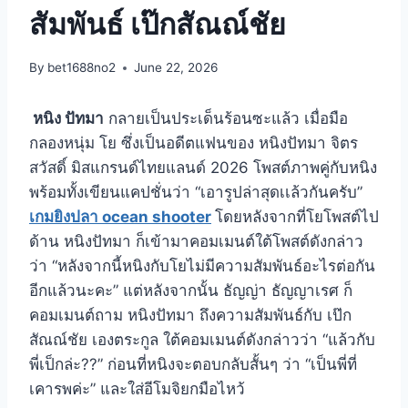
สัมพันธ์ เป๊กสัณณ์ชัย
By
bet1688no2
June 22, 2026
หนิง ปัทมา
กลายเป็นประเด็นร้อนซะแล้ว เมื่อมือ
กลองหนุ่ม โย ซึ่งเป็นอดีตแฟนของ หนิงปัทมา จิตร
สวัสดิ์ มิสแกรนด์ไทยแลนด์ 2026 โพสต์ภาพคู่กับหนิง
พร้อมทั้งเขียนแคปชั่นว่า “เอารูปล่าสุดเเล้วกันครับ”
เกมยิงปลา ocean shooter
โดยหลังจากที่โยโพสต์ไป
ด้าน หนิงปัทมา ก็เข้ามาคอมเมนต์ใต้โพสต์ดังกล่าว
ว่า “หลังจากนี้หนิงกับโยไม่มีความสัมพันธ์อะไรต่อกัน
อีกแล้วนะคะ” แต่หลังจากนั้น ธัญญ่า ธัญญาเรศ ก็
คอมเมนต์ถาม หนิงปัทมา ถึงความสัมพันธ์กับ เป๊ก
สัณณ์ชัย เองตระกูล ใต้คอมเมนต์ดังกล่าวว่า “แล้วกับ
พี่เป็กล่ะ??” ก่อนที่หนิงจะตอบกลับสั้นๆ ว่า “เป็นพี่ที่
เคารพค่ะ” และใส่อีโมจิยกมือไหว้