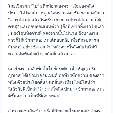
โดยเริ่มจาก “โย” อดีตมือกลองหวานใจของหนิง
ปัทมา ได้โพสต์ภาพคู่ พร้อมระบุแคปชั่น ชวนสงสัยว่า
“เอารูปล่าสุดแล้วกันครับ (อาจจะเป็นรูปสุดท้ายก็ได้
ครับ)” และตอบคอมเมนต์ว่า รู้อีกทีเขาก็ทิ้งเราไปแล้ว
, น้องโดนทิ้งครับพี่ หลังจากนั้นไม่นาน ฝั่งนางงาม
สาวก็ได้เข้ามาคอมเมนต์ตอบกลับ เพื่อตัดจบความ
สัมพันธ์ อย่างชัดเจนว่า “หลังจากนี้หนิงกับโยไม่มี
ความสัมพันธ์อะไรต่อกันอีกแล้วนะคะ”
แต่เรื่องราวกลับพีกขึ้นไปอีกระดับ เมื่อ ธัญญ่า ธัญ
ญาเรศ ได้เข้ามาคอมเมนต์ ต่อท้ายข้อความ ของสาว
หนิง ด้วยประโยคสั้นๆ แต่สั่นสะเทือนไทม์ไลน์ว่า
“แล้วกับพี่เป็กล่ะ??” งานนี้หนิง ปัทมา เข้ามาคอมเมน
ต์ชี้แจงว่า “เป็นพี่ที่เคารพค่ะ”
ส่วนจะแซวกันขำๆ หรือมีนัยยะอะไรแอบแฝง ต้องรอ