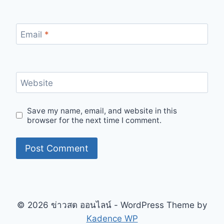
Email
*
Website
Save my name, email, and website in this
browser for the next time I comment.
© 2026 ข่าวสด ออนไลน์ - WordPress Theme by
Kadence WP