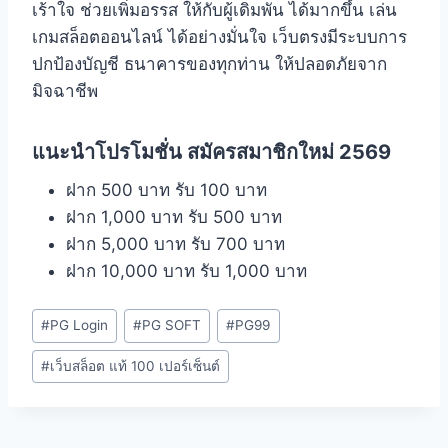
เร้าใจ ช่วยเพิ่มอรรส ให้กับผู้เดิมพัน ได้มากขึ้น เล่น
เกมสล็อตออนไลน์ ได้อย่างมั่นใจ เว็บตรงมีระบบการ
ปกป้องบัญชี ธนาคารของทุกท่าน ให้ปลอดภัยจาก
มิจฉาชีพ
แนะนำโปรโมชั่น สมัครสมาชิกใหม่ 2569
ฝาก 500 บาท รับ 100 บาท
ฝาก 1,000 บาท รับ 500 บาท
ฝาก 5,000 บาท รับ 700 บาท
ฝาก 10,000 บาท รับ 1,000 บาท
#
PG Login
#
PG SOFT
#
PG99
#
เว็บสล็อต แท้ 100 เปอร์เซ็นต์