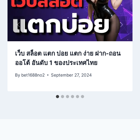
เว็บ สล็อต แตก บ่อย แตก ง่าย ฝาก-ถอน
ออโต้ อันดับ 1 ของประเทศไทย
By
bet1688no2
September 27, 2024