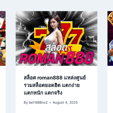
สล็อต roman888 แหล่งศูนย์
รวมสล็อตยอดฮิต แตกง่าย
แตกหนัก แตกจริง
By
bet1688no2
August 4, 2025