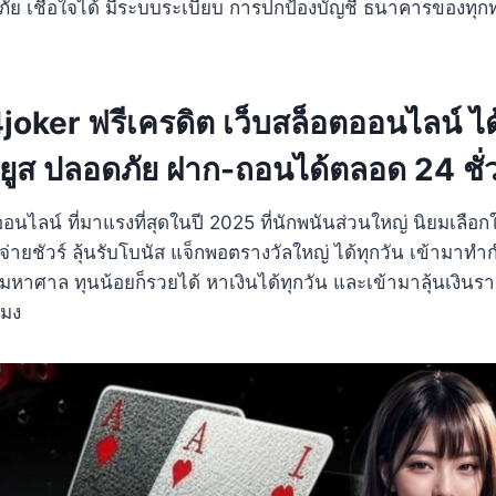
ภัย เชื่อใจได้ มีระบบระเบียบ การปกป้องบัญชี ธนาคารของทุก
oker ฟรีเครดิต เว็บสล็อตออนไลน์ ได้เ
กยูส ปลอดภัย ฝาก-ถอนได้ตลอด 24 ชั่
ออนไลน์ ที่มาแรงที่สุดในปี 2025 ที่นักพนันส่วนใหญ่ นิยมเลือก
่ายชัวร์ ลุ้นรับโบนัส แจ็กพอตรางวัลใหญ่ ได้ทุกวัน เข้ามาทำ
งมหาศาล ทุนน้อยก็รวยได้ หาเงินได้ทุกวัน และเข้ามาลุ้นเงินร
โมง