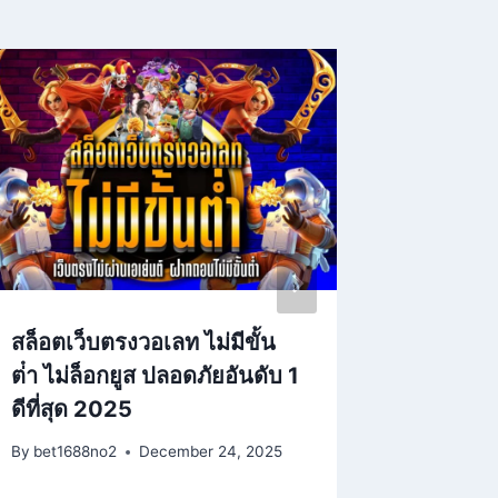
สล็อตเว็บตรงวอเลท ไม่มีขั้น
ซุปเปอร
ต่ํา ไม่ล็อกยูส ปลอดภัยอันดับ 1
เล่นง่าย
ดีที่สุด 2025
การันตีคุ
By
bet1688no2
December 24, 2025
By
bet1688