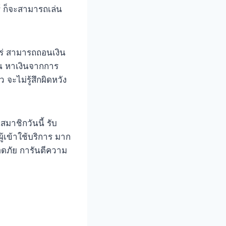
์ ก็จะสามารถเล่น
ไหร่ สามารถถอนเงิน
ิน หาเงินจากการ
จะไม่รู้สึกผิดหวัง
นสมาชิกวันนี้ รับ
ู้เข้าใช้บริการ มาก
ลอดภัย การันตีความ