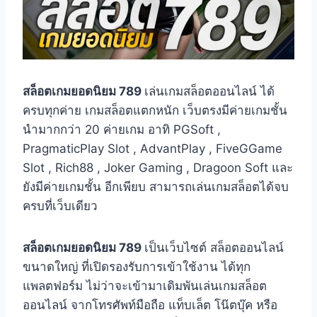
สล็อตเกมยอดนิยม 789
เล่นเกมสล็อตออนไลน์ ได้
ครบทุกค่าย เกมสล็อตแตกหนัก เว็บตรงมีค่ายเกมชั้น
นำมากกว่า 20 ค่ายเกม อาทิ PGSoft ,
PragmaticPlay Slot , AdvantPlay , FiveGGame
Slot , Rich88 , Joker Gaming , Dragoon Soft และ
ยังมีค่ายเกมชั้น อีกเพียบ สามารถเล่นเกมสล็อตได้จบ
ครบที่เว็บเดียว
สล็อตเกมยอดนิยม 789
เป็นเว็บไซต์ สล็อตออนไลน์
ขนาดใหญ่ ที่เปิดรองรับการเข้าใช้งาน ได้ทุก
แพลตฟอร์ม ไม่ว่าจะเข้ามาเดิมพันเล่นเกมสล็อต
ออนไลน์ จากโทรศัพท์มือถือ แท็บเล็ต โน๊ตบุ๊ค หรือ