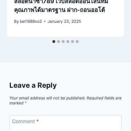
สล็อตนาซ่า789 เว็บสล็อตออนไลน์ที่มี
คุณภาพได้มาตรฐาน ฝาก-ถอนออโต้
By
bet1688no2
January 23, 2025
Leave a Reply
Your email address will not be published.
Required fields are
marked
*
Comment
*