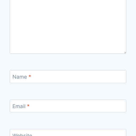
Name
*
Email
*
Website