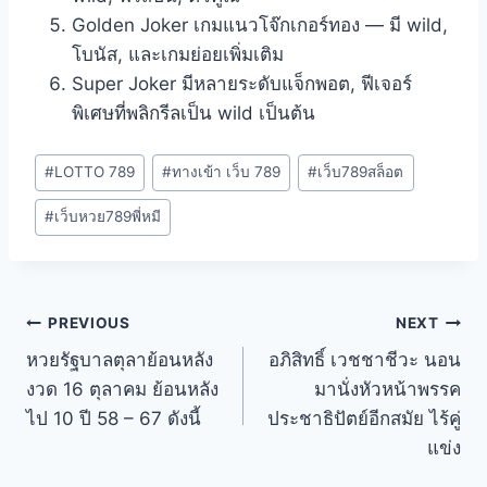
Golden Joker เกมแนวโจ๊กเกอร์ทอง — มี wild,
โบนัส, และเกมย่อยเพิ่มเติม
Super Joker มีหลายระดับแจ็กพอต, ฟีเจอร์
พิเศษที่พลิกรีลเป็น wild เป็นต้น
#
LOTTO 789
#
ทางเข้า เว็บ 789
#
เว็บ789สล็อต
#
เว็บหวย789พี่หมี
PREVIOUS
NEXT
หวยรัฐบาลตุลาย้อนหลัง
อภิสิทธิ์ เวชชาชีวะ นอน
งวด 16 ตุลาคม ย้อนหลัง
มานั่งหัวหน้าพรรค
ไป 10 ปี 58 – 67 ดังนี้
ประชาธิปัตย์อีกสมัย ไร้คู่
แข่ง