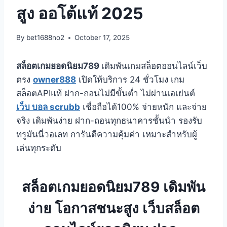
สูง ออโต้แท้ 2025
By
bet1688no2
October 17, 2025
สล็อตเกมยอดนิยม789
เดิมพันเกมสล็อตออนไลน์เว็บ
ตรง
owner888
เปิดให้บริการ 24 ชั่วโมง เกม
สล็อตAPIแท้ ฝาก-ถอนไม่มีขั้นต่ำ ไม่ผ่านเอเย่นต์
เว็บ บอล scrubb
เชื่อถือได้100% จ่ายหนัก และจ่าย
จริง เดิมพันง่าย ฝาก-ถอนทุกธนาคารชั้นนำ รองรับ
ทรูมันนี่วอเลท การันตีความคุ้มค่า เหมาะสำหรับผู้
เล่นทุกระดับ
สล็อตเกมยอดนิยม789 เดิมพัน
ง่าย โอกาสชนะสูง เว็บสล็อต