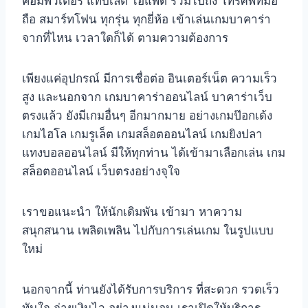
คอมพิวเตอร์ แทบเล็ต ไอแพด รวมไปถึง โทรศัพ
ท์
มือ
ถือ ส
ม
า
ร์ทโ
ฟน ทุกรุ่น ทุกยี่ห้อ เข้าเล่นเกมบาคาร่า
จากที่ไหน เวลาใดก็ได้ ตามความต้องการ
เพียงแค่อุปกรณ์ มีการเชื่อต่อ อินเตอร์เน็ต ความเร็ว
สูง และนอกจาก เกมบาคาร่าออนไลน์
บาคาร่าเว็บ
ตรง
แล้ว ยังมีเกมอื่นๆ อีกมากมาย อย่างเกมป๊อกเด้ง
เกมไฮโล เกมรูเล็ต เกมสล็อตออนไลน์ เกมยิงปลา
แทงบอลออนไลน์ มีให้ทุกท่าน ได้เข้ามาเลือกเล่น เกม
สล็อตออนไลน์ เว็บตรงอย่างจุใจ
เราขอแนะนำ ให้นักเดิมพัน เข้ามา หาความ
สนุกสนาน เพลิดเพลิน ไปกับการเล่นเกม ในรูปแบบ
ใหม่
นอกจากนี้ ท่านยังได้รับการบริการ ที่สะดวก รวดเร็ว