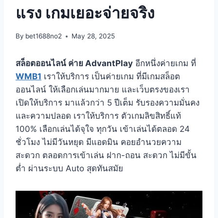
แรง เกมเยอะจ่ายจริง
By
bet1688no2
May 28, 2025
สล็อตออนไลน์ ค่าย AdvantPlay
อีกหนึ่งค่ายเกม ที่
WMB1
เราให้บริการ เป็นค่ายเกม ที่มีเกมสล็อต
ออนไลน์ ให้เลือกเล่นมากมาย และเว็บตรงของเรา
เปิดให้บริการ มาแล้วกว่า 5 ปีเต็ม รับรองความมั่นคง
และความปลอด เราให้บริการ ตัวเกมลิขสิทธิ์แท้
100% เลือกเล่นได้จุใจ ทุกวัน เข้าเล่นได้ตลอด 24
ชั่วโมง ไม่มีวันหยุด มีแอดมิน คอยอำนวยความ
สะดวก ตลอดการเข้าเล่น ฝาก-ถอน สะดวก ไม่มีขั้น
ต่ำ ผ่านระบบ Auto สุดทันสมัย