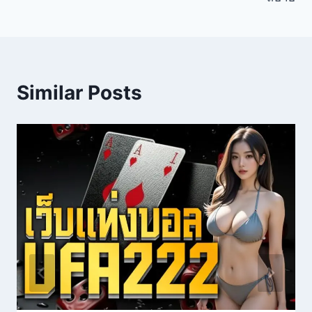
Similar Posts