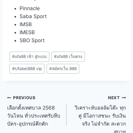
Pinnacle
Saba Sport
IMSB
IMESB
SBO Sport
#
ufa88 เข้า สู่ระบบ
#
ufa88 เว็บตรง
#
Ufabet888 vip
#
สมัครเว็บ 888
PREVIOUS
NEXT
เลือกตั้งเทศบาล 2568
วิเคราะห์บอลล้มโต๊ะ ทุก
วันไหน ทั่วประเทศรับหีบ
คู่ มีโอกาสชนะ รับเงิน
บัตร-อุปกรณ์คึกคัก
จริง ไม่จำกัด สะดวก
สบาย