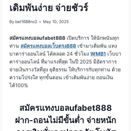
เดิมพันง่าย จ่ายชัวร์
By
bet1688no2
May 10, 2025
สมัครแทงบอลufabet888
เปิดบริการ ให้นักพนันทุก
ท่าน
สมัครแทงบอลเว็บตรง888
เข้ามาเดิมพัน แทง
บาคาร่าออนไลน์ ได้ตลอด 24 ชั่วโมง
WMB1
เว็บบา
คาร่าออนไลน์ ที่มาแรงที่สุด ในปี 2025 มีอัตราการ
จ่ายเงินรางวัลที่สูง ยุติธรรม ให้บริการกับทุกท่าน ด้วย
ความโปร่งใส ทุกขั้นตอน เข้าเดิมพันง่าย ถอนเงิน
ได้100%
สมัครแทงบอลufabet888
ฝาก-ถอนไม่มีขั้นต่ำ จ่ายหนัก