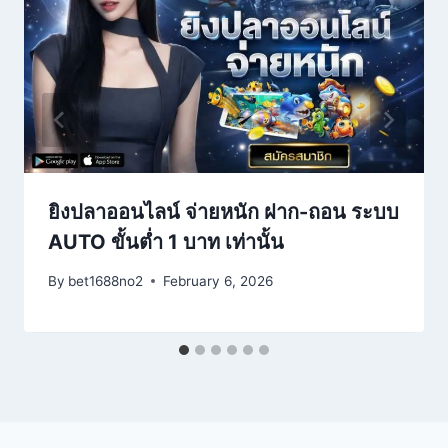
ยิงปลาออนไลน์ จ่ายหนัก ฝาก-ถอน ระบบ
AUTO ขั้นต่ำ 1 บาท เท่านั้น
By
bet1688no2
February 6, 2026