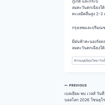
ภูเก็ต และกระบี่
ลมตะวันตกเฉียงใต
ทะเลมีคลื่นสูง 2-3
กรุงเทพและปริมณ
มีฝนฟ้าคะนองร้อยละ
ลมตะวันตกเฉียงใต้
#
กรมอุตุนิยมวิทยาวันนี
PREVIOUS
เบลเยียม พบ เวลส์ วันที
บอลโลก 2026 โซนยุโ