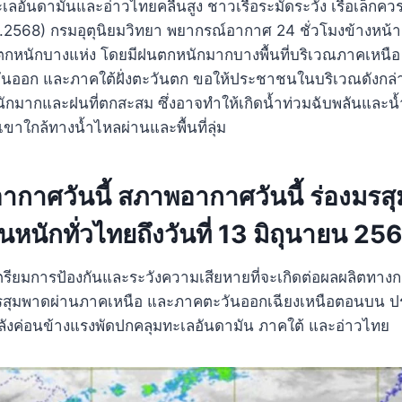
ลอันดามันและอ่าวไทยคลื่นสูง ชาวเรือระมัดระวัง เรือเล็กควร
1 มิ.ย.2568) กรมอุตุนิยมวิทยา พยากรณ์อากาศ 24 ชั่วโมงข้างห
กหนักบางแห่ง โดยมีฝนตกหนักมากบางพื้นที่บริเวณภาคเหนื
วันออก และภาคใต้ฝั่งตะวันตก ขอให้ประชาชนในบริเวณดังกล่
ักมากและฝนที่ตกสะสม ซึ่งอาจทำให้เกิดน้ำท่วมฉับพลันและน
เขาใกล้ทางน้ำไหลผ่านและพื้นที่ลุ่ม
ากาศวันนี้
สภาพอากาศวันนี้ ร่องมรส
นหนักทั่วไทยถึงวันที่ 13 มิถุนายน 25
ียมการป้องกันและระวังความเสียหายที่จะเกิดต่อผลผลิตทางก
่องมรสุมพาดผ่านภาคเหนือ และภาคตะวันออกเฉียงเหนือตอนบน 
ลังค่อนข้างแรงพัดปกคลุมทะเลอันดามัน ภาคใต้ และอ่าวไทย