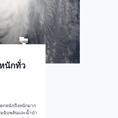
นักทั่ว
ตกหนักถึงหนักมาก
่วมฉับพลันและน้ำป่า