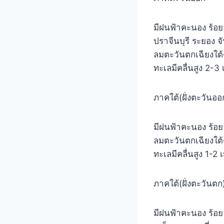
มีฝนฟ้าคะนอง ร้อย
ปราจีนบุรี ระยอง จ
ลมตะวันตกเฉียงใต
ทะเลมีคลื่นสูง 2-3
ภาคใต้(ฝั่งตะวันออ
มีฝนฟ้าคะนอง ร้อย
ลมตะวันตกเฉียงใต้
ทะเลมีคลื่นสูง 1-2
ภาคใต้(ฝั่งตะวันตก
มีฝนฟ้าคะนอง ร้อย