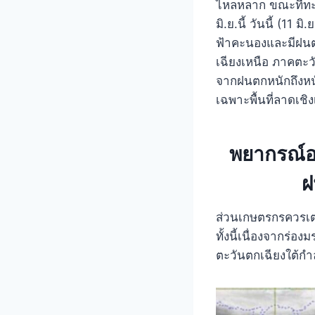
ไหลหลาก ขณะที่ทะเ
มิ.ย.นี้ วันนี้ (1
ฟ้าคะนองและมีฝนต
เฉียงเหนือ ภาคตะ
จากฝนตกหนักถึงหน
เฉพาะพื้นที่ลาดเชิง
พยากรณ์อ
ฝ
ส่วนเกษตรกรควรเตร
ทั้งนี้เนื่องจากร
ตะวันตกเฉียงใต้กำ