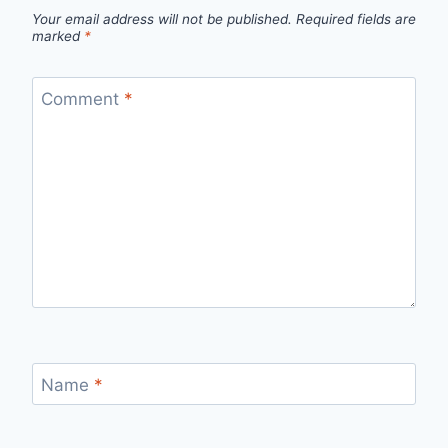
Your email address will not be published.
Required fields are
marked
*
Comment
*
Name
*