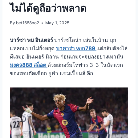
ไม่ได้ดูถือว่าพลาด
By
bet1688no2
May 1, 2025
บาร์ซา พบ อินเตอร์
บาร์เซโลน่า เล่นในบ้าน บุก
แหลกแบบไม่ยั้งหยุด
บาคาร่า wm789
แต่กลับต้องไล่
ตีเสมอ อินเตอร์ มิลาน ก่อนเกมจะจบลงอย่างเมามัน
มงคล888 สล็อต
ด้วยสกอร์มโหฬาร 3-3 ในนัดแรก
ของรอบตัดเชือก ยูฟ่า แชมเปี้ยนส์ ลีก