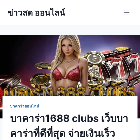
ข่าวสด ออนไลน์
บาคาร่าออนไลน์
บาคาร่า1688 clubs เว็บบา
คาร่าที่ดีที่สุด จ่ายเงินเร็ว