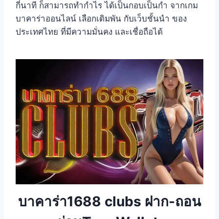
กี่นาที ก็สามารถทำกำไร ได้เป็นกอบเป็นกำ จากเกม
บาคาร่าออนไลน์ เลือกเดิมพัน กับเว็บชั้นนำ ของ
ประเทศไทย ที่มีความมั่นคง และเชื่อถือได้
บาคาร่า1688 clubs ฝาก-ถอน