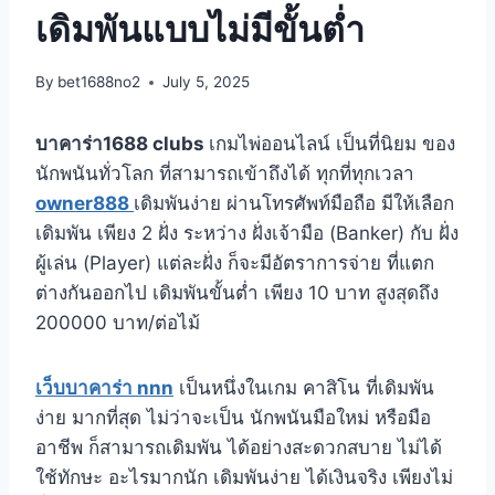
เดิมพันแบบไม่มีขั้นต่ำ
By
bet1688no2
July 5, 2025
บาคาร่า1688 clubs
เกมไพ่ออนไลน์ เป็นที่นิยม ของ
นักพนันทั่วโลก ที่สามารถเข้าถึงได้ ทุกที่ทุกเวลา
owner888
เดิมพันง่าย ผ่านโทรศัพท์มือถือ มีให้เลือก
เดิมพัน เพียง 2 ฝั่ง ระหว่าง ฝั่งเจ้ามือ (Banker) กับ ฝั่ง
ผู้เล่น (Player) แต่ละฝั่ง ก็จะมีอัตราการจ่าย ที่แตก
ต่างกันออกไป เดิมพันขั้นต่ำ เพียง 10 บาท สูงสุดถึง
200000 บาท/ต่อไม้
เว็บบาคาร่า nnn
เป็นหนึ่งในเกม คาสิโน ที่เดิมพัน
ง่าย มากที่สุด ไม่ว่าจะเป็น นักพนันมือใหม่ หรือมือ
อาชีพ ก็สามารถเดิมพัน ได้อย่างสะดวกสบาย ไม่ได้
ใช้ทักษะ อะไรมากนัก เดิมพันง่าย ได้เงินจริง เพียงไม่