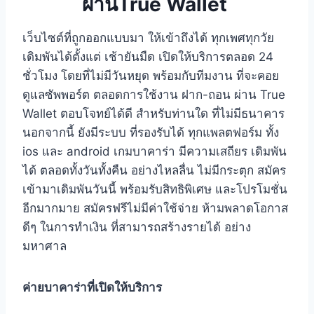
ผ่านTrue Wallet
เว็บไซต์ที่ถูกออกแบบมา ให้เข้าถึงได้ ทุกเพศทุกวัย
เดิมพันได้ตั้งแต่ เช้ายันมืด เปิดให้บริการตลอด 24
ชั่วโมง โดยที่ไม่มีวันหยุด พร้อมกับทีมงาน ที่จะคอย
ดูแลซัพพอร์ต ตลอดการใช้งาน ฝาก-ถอน ผ่าน True
Wallet ตอบโจทย์ได้ดี สำหรับท่านใด ที่ไม่มีธนาคาร
นอกจากนี้ ยังมีระบบ ที่รองรับได้ ทุกแพลตฟอร์ม ทั้ง
ios และ android เกมบาคาร่า มีความเสถียร เดิมพัน
ได้ ตลอดทั้งวันทั้งคืน อย่างไหลลื่น ไม่มีกระตุก สมัคร
เข้ามาเดิมพันวันนี้ พร้อมรับสิทธิพิเศษ และโปรโมชั่น
อีกมากมาย สมัครฟรีไม่มีค่าใช้จ่าย ห้ามพลาดโอกาส
ดีๆ ในการทำเงิน ที่สามารถสร้างรายได้ อย่าง
มหาศาล
ค่ายบาคาร่าที่เปิดให้บริการ