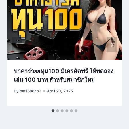
บาคาร่าsaทุน100 มีเครดิตฟรี ให้ทดลอง
เล่น 100 บาท สำหรับสมาชิกใหม่
By
bet1688no2
April 20, 2025