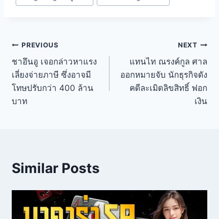
PREVIOUS
NEXT
ชาอึนอู เจอกล่าวหาแรง
แทนไท ณรงค์กูล ศาล
เลี่ยงจ่ายภาษี ซึ่งอาจมี
ออกหมายจับ นักธุรกิจดัง
โทษปรับกว่า 400 ล้าน
คดีละเมิดลิขสิทธิ์ ฟอก
บาท
เงิน
Similar Posts