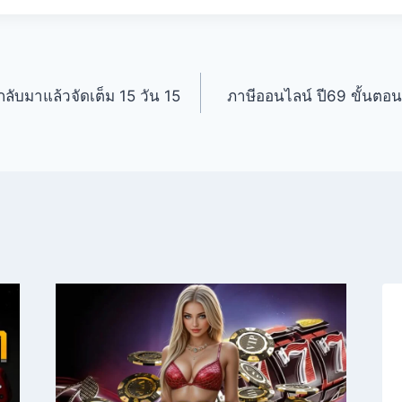
ับมาแล้วจัดเต็ม 15 วัน 15
ภาษีออนไลน์ ปี69 ขั้นตอนยื