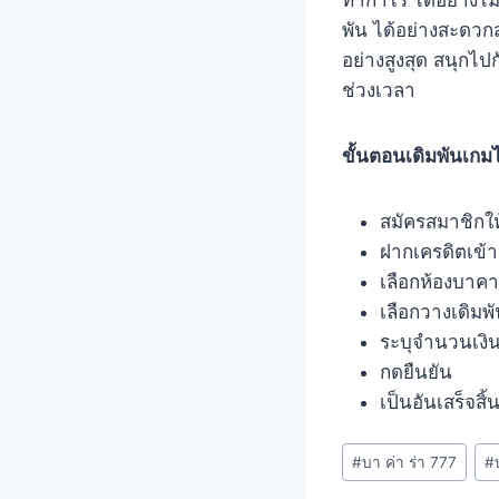
พัน ได้อย่างสะดวก
อย่างสูงสุด สนุกไปก
ช่วงเวลา
ขั้นตอนเดิมพันเกม
สมัครสมาชิกให
ฝากเครดิตเข้า
เลือกห้องบาคาร
เลือกวางเดิมพั
ระบุจำนวนเงินท
กดยืนยัน
เป็นอันเสร็จสิ้
#
บา ค่า ร่า 777
#