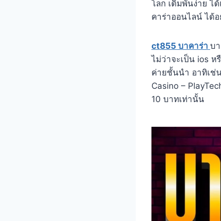
โลก เดิมพันง่าย ได
คาร่าออนไลน์ ได้อย
ct855 บาคาร่า
บา
ไม่ว่าจะเป็น ios ห
ค่ายชั้นนำ อาทิเ
Casino – PlayTech 
10 บาทเท่านั้น