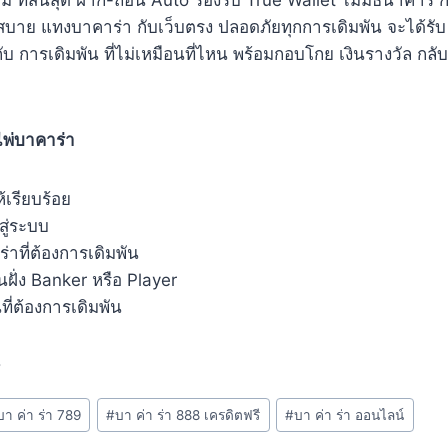
สบาย แทงบาคาร่า กับเว็บตรง ปลอดภัยทุกการเดิมพัน จะได้รั
ับ การเดิมพัน ที่ไม่เหมือนที่ไหน พร้อมกอบโกย เงินรางวัล กลับ
ไพ่บาคาร่า
้เรียบร้อย
สู่ระบบ
่าที่ต้องการเดิมพัน
นฝั่ง Banker หรือ Player
ี่ต้องการเดิมพัน
น
บา ค่า ร่า 789
#
บา ค่า ร่า 888 เครดิตฟรี
#
บา ค่า ร่า ออนไลน์