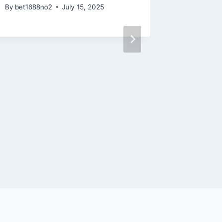
By
bet1688no2
July 15, 2025
By
bet1688