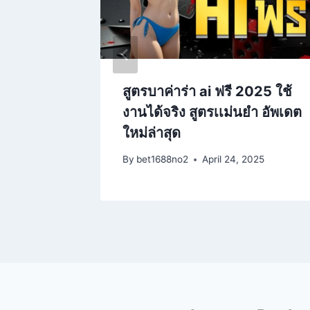
ง pantip
สูตรบาค่าร่า ai ฟรี 2025 ใช้
นเอเยน์
งานได้จริง สูตรเเม่นยำ อัพเดต
ใหม่ล่าสุด
 9, 2025
By
bet1688no2
April 24, 2025