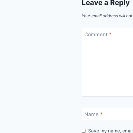
Leave a Reply
Your email address will not
Comment
*
Name
*
Save my name, email,