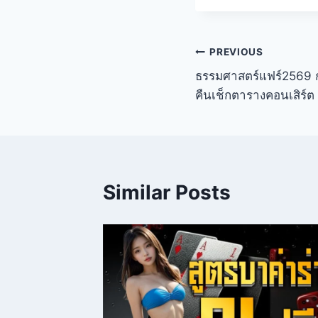
PREVIOUS
ธรรมศาสตร์แฟร์2569 กล
คืนเช็กตารางคอนเสิร์ต
Similar Posts