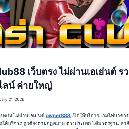
lub88 เว็บตรง ไม่ผ่านเอเย่นต์ 
ลน์ ค่ายใหญ่
uary 21, 2026
ว็บตรง ไม่ผ่านเอเย่นต์
owner888
เปิดให้บริการ เกมไพ่บาคาร่
ิดให้บริการ ถูกต้องตามกฎหมาย ต่างประเทศ ได้มาตรฐาน คาส