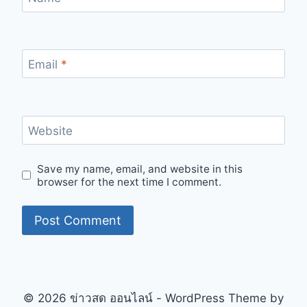
Email
*
Website
Save my name, email, and website in this
browser for the next time I comment.
© 2026 ข่าวสด ออนไลน์ - WordPress Theme by