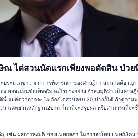
ษิณ ไต่สวนนัดแรกเพียงพอตัดสิน ป่วยท
และประมวลข่าว จากการพิจารณา ของศาลฎีกา แผนกคดีอาญา 
ง พอจะเห็นข้อเท็จจริง อะไรบางอย่าง ถ้าสมมุติว่า เป็นศาลฎีกา
นี้ ผมคิดว่าอาจจะ ไม่ต้องไต่สวนครบ 20 ปากก็ได้ ถ้าดูตา
น แค่พยานหลักฐาน2ปาก ก็น่าที่จะสรุปผล หรือสามารถที่จะชี้ได
ัญ เช่น ผลการลงมติ ของแพทยสภา ในการลงโทษ แพทย์3คน ที่ช