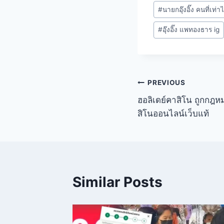
#
นายกอุ๊งอิ๊ง คนที่เท่า
#
อุ๊งอิ๊ง แพทองธาร ig
PREVIOUS
ฮอลิเดย์คาสิโน ถูกกฎห
สิโนออนไลน์เว็บแท้
Similar Posts