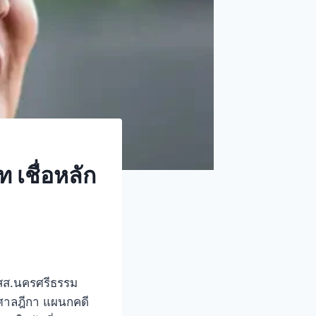
 เชื่อหลัก
สส.นครศรีธรรม
ี่ศาลฎีกา แผนกคดี