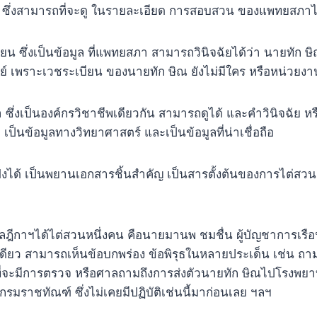
 ซึ่งสามารถที่จะดู ในรายละเอียด การสอบสวน ของแพทยสภาไ
 ซึ่งเป็นข้อมูล ที่แพทยสภา สามารถวินิจฉัยได้ว่า นายทัก ษิ
พย์ เพราะเวชระเบียน ของนายทัก ษิณ ยังไม่มีใคร หรือหน่วยงาน
 ซึ่งเป็นองค์กรวิชาชีพเดียวกัน สามารถดูได้ และคำวินิจฉัย ห
็นข้อมูลทางวิทยาศาสตร์ และเป็นข้อมูลที่น่าเชื่อถือ
ังได้ เป็นพยานเอกสารชิ้นสำคัญ เป็นสารตั้งต้นของการไต่สวนคด
ฎีกาฯได้ไต่สวนหนึ่งคน คือนายมานพ ชมชื่น ผู้บัญชาการเรื
ยงเดียว สามารถเห็นข้อบกพร่อง ข้อพิรุธในหลายประเด็น เช่น ถ
นที่จะมีการตรวจ หรือศาลถามถึงการส่งตัวนายทัก ษิณไปโรงพ
รมราชทัณฑ์ ซึ่งไม่เคยมีปฏิบัติเช่นนี้มาก่อนเลย ฯลฯ