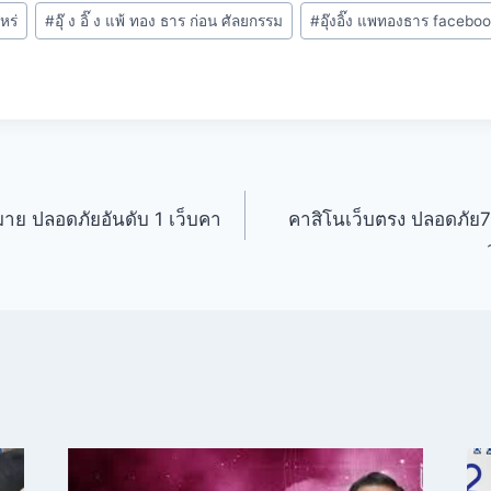
ไหร่
#
อุ๊ ง อิ๊ ง แพ้ ทอง ธาร ก่อน ศัลยกรรม
#
อุ๊งอิ๊ง แพทองธาร facebo
มาย ปลอดภัยอันดับ 1 เว็บคา
คาสิโนเว็บตรง ปลอดภัย7