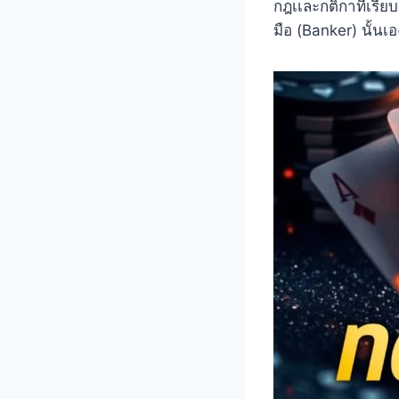
กฎเเละกติกาที่เรียบง
มือ (Banker) นั้นเ