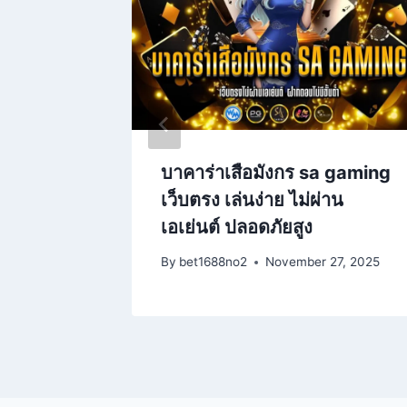
 เว็บ
บาคาร่าเสือมังกร sa gaming
ล่นง่าย
เว็บตรง เล่นง่าย ไม่ผ่าน
เอเย่นต์ ปลอดภัยสูง
19, 2025
By
bet1688no2
November 27, 2025