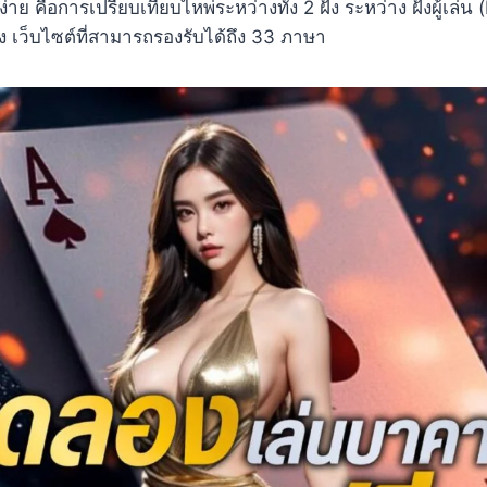
่าย คือการเปรียบเทียบไหพ่ระหว่างทั้ง 2 ฝั่ง ระหว่าง ฝั่งผู้เล่น (
อง เว็บไซต์ที่สามารถรองรับได้ถึง 33 ภาษา