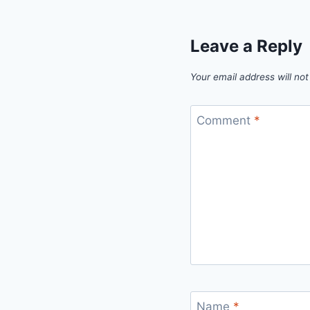
Leave a Reply
Your email address will not
Comment
*
Name
*