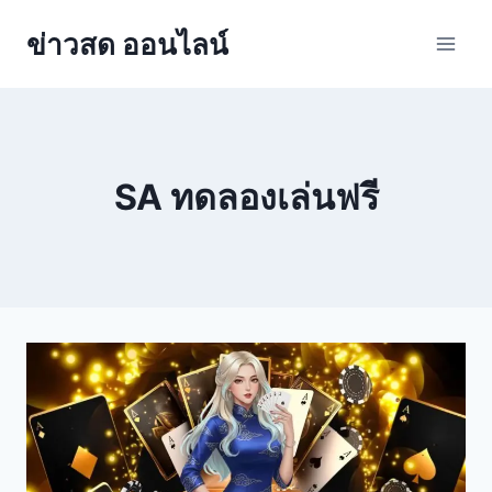
ข่าวสด ออนไลน์
SA ทดลองเล่นฟรี