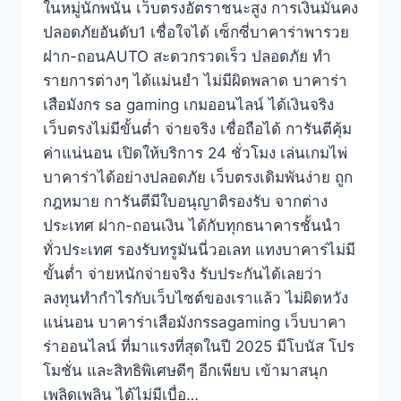
ในหมู่นักพนัน เว็บตรงอัตราชนะสูง การเงินมั่นคง
ปลอดภัยอันดับ1 เชื่อใจได้ เซ็กซี่บาคาร่าพารวย
ฝาก-ถอนAUTO สะดวกรวดเร็ว ปลอดภัย ทำ
รายการต่างๆ ได้แม่นยำ ไม่มีผิดพลาด บาคาร่า
เสือมังกร sa gaming เกมออนไลน์ ได้เงินจริง
เว็บตรงไม่มีขั้นต่ำ จ่ายจริง เชื่อถือได้ การันตีคุ้ม
ค่าแน่นอน เปิดให้บริการ 24 ชั่วโมง เล่นเกมไพ่
บาคาร่าได้อย่างปลอดภัย เว็บตรงเดิมพันง่าย ถูก
กฎหมาย การันตีมีใบอนุญาติรองรับ จากต่าง
ประเทศ ฝาก-ถอนเงิน ได้กับทุกธนาคารชั้นนำ
ทั่วประเทศ รองรับทรูมันนี่วอเลท แทงบาคาร่ไม่มี
ขั้นต่ำ จ่ายหนักจ่ายจริง รับประกันได้เลยว่า
ลงทุนทำกำไรกับเว็บไซต์ของเราแล้ว ไม่ผิดหวัง
แน่นอน บาคาร่าเสือมังกรsagaming เว็บบาคา
ร่าออนไลน์ ที่มาแรงที่สุดในปี 2025 มีโบนัส โปร
โมชั่น และสิทธิพิเศษดีๆ อีกเพียบ เข้ามาสนุก
เพลิดเพลิน ได้ไม่มีเบื่อ…