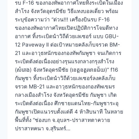
รบ F-16 ของกองทัพอากาศไทยทิ้งระเบิดในเมือง
สำโรง จังหวัดอุดรมีชัย วิธีแทงบอลเดี่ยว พร้อม
ระบุข้อความว่า “ด่วน!!! เครื่องบินรบ F-16
ของกองทัพอากาศไทยเปิดปฏิบัติการโจมตีทาง
อากาศ ทิ้งระเบิดนำวิถีด้วยเลเซอร์ แบบ GBU-
12 Paveway II ต่อเป้าหมายคลังเก็บจรวด BM-
21 และอาวุธหนักของกองทัพกัมพูชา จนเกิดการ
ระเบิดดังต่อเนื่องอย่างรุนแรงกลางกรุงสำโรง
(សំរោង) จังหวัดอุดรมีชัย (ខេត្តឧត្តរមានជ័យ)” f16
กัมพูชา ทิ้งระเบิดนำวิถีด้วยเลเซอร์ลงคลังเก็บ
จรวด MB-21 และอาวุธหนักของกองทัพเขมร
กลางเมืองสำโรง จังหวัดอุดรมีชัย กัมพูชา เกิด
ระเบิดดังต่อเนื่อง ศึกชายแดนไทย-กัมพูชาระอุ
กัมพูชาเปิดแนวรบตั้งแต่ตี 4 ห้าสิบนาที ในหลาย
พื้นที่ทั้ง “ช่องบก จ.อุบลฯ-ปราสาทตาควาย
ปราสาทคนา จ.สุรินทร์…