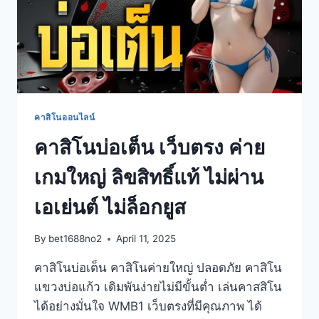
คาสิโนออนไลน์
คาสิโนบ่อเต็น เว็บตรง ค่าย
เกมใหญ่ ลิขสิทธิ์แท้ ไม่ผ่าน
เอเย่นต์ ไม่ล็อกยูส
By
bet1688no2
April 11, 2025
คาสิโนบ่อเต็น คาสิโนค่ายใหญ่ ปลอดภัย คาสิโน
แขวงบ่อแก้ว เดิมพันง่ายไม่มีขั้นต่ำ เล่นคาสสิโน
ได้อย่างมั่นใจ WMB1 เว็บตรงที่มีคุณภาพ ได้