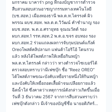
มกราคม บาคาร่า png ที่กองบัญชาการตำรวจ
สืบสวนสอบสวนอาชญากรรมทางเทคโนโลยี
(บช.สอท.) เมืองทองธานี พล.ต.ท.ไตรรงค์ ผิว
พรรณ ผบช.สอท. พล.ต.ต.วิวัฒน์ คำชำนาญ รอง
ผบช.สอท. พ.ต.อ.ศรายุทธ จุณณวัตต์ รอง
ผบก.สอท.1 รรท.สอท.2 พ.ต.อ.ขจร อบทอง รอง
ผบก.สอท.2 ร่วมแถลงผลการจับกุมปอนด์แก๊งค์
Oreoโพสต์คลิปลามก แฟนต้าโอริโอ้ โดนรวบ
แล้ว หลังได้โพสต์ภาพให้เหยื่อกินหญ้า
พล.ต.ท.ไตรรงค์ กล่าวว่า ทางตำรวจไซเบอร์ได้
ตรวจสอบทราบว่ามีเฟซบุ๊ก ชื่อ “Reez OREO”
ได้โพสต์ภาพขณะบังคับเหยื่อรายหนึ่งให้กินหญ้า
และบังคับให้เหยื่อถอดเสื้อผ้าจนเปลือยกายแล้ว
ฉีดน้ำใส่ ซึ่งคาดว่าเหตุการณ์ดังกล่าวเกิดขึ้นเมื่อ
วันที่ 3 ธันวาคม 2567 จากการสืบสวนทราบว่า
เฟซบุ๊กดังกล่าว มีเจ้าของบัญชีชื่อ นายอดิภัทร์…