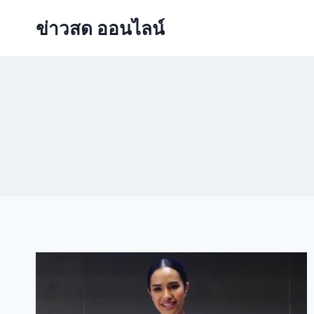
ข่าวสด ออนไลน์