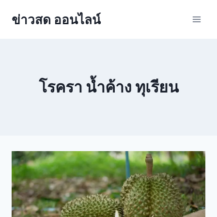
ข่าวสด ออนไลน์
โรครา น้ำค้าง ทุเรียน