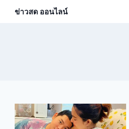
ข่าวสด ออนไลน์