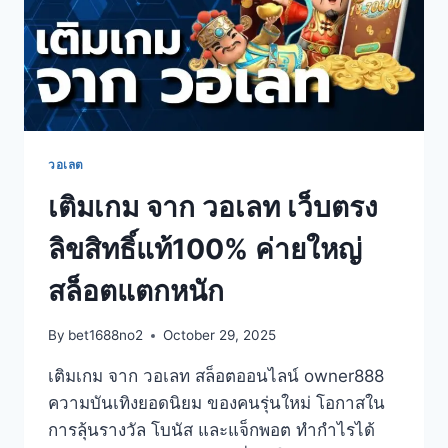
วอเลต
เติมเกม จาก วอเลท เว็บตรง
ลิขสิทธิ์แท้100% ค่ายใหญ่
สล็อตแตกหนัก
By
bet1688no2
October 29, 2025
เติมเกม จาก วอเลท สล็อตออนไลน์ owner888
ความบันเทิงยอดนิยม ของคนรุ่นใหม่ โอกาสใน
การลุ้นรางวัล โบนัส และแจ็กพอต ทำกำไรได้