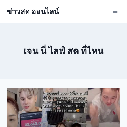
ข่าวสด ออนไลน์
เจน นี่ ไลฟ์ สด ที่ไหน