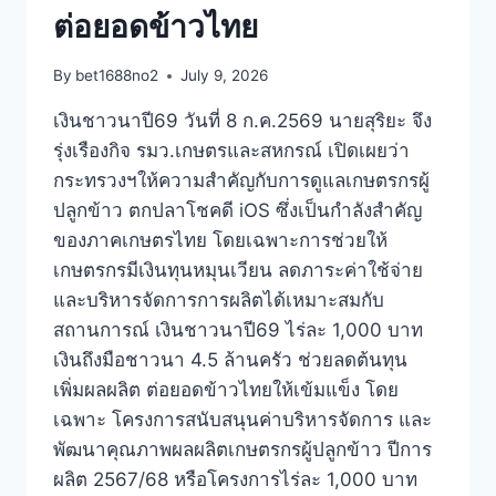
ต่อยอดข้าวไทย
By
bet1688no2
July 9, 2026
เงินชาวนาปี69 วันที่ 8 ก.ค.2569 นายสุริยะ จึง
รุ่งเรืองกิจ รมว.เกษตรและสหกรณ์ เปิดเผยว่า
กระทรวงฯให้ความสำคัญกับการดูแลเกษตรกรผู้
ปลูกข้าว ตกปลาโชคดี iOS ซึ่งเป็นกำลังสำคัญ
ของภาคเกษตรไทย โดยเฉพาะการช่วยให้
เกษตรกรมีเงินทุนหมุนเวียน ลดภาระค่าใช้จ่าย
และบริหารจัดการการผลิตได้เหมาะสมกับ
สถานการณ์ เงินชาวนาปี69 ไร่ละ 1,000 บาท
เงินถึงมือชาวนา 4.5 ล้านครัว ช่วยลดต้นทุน
เพิ่มผลผลิต ต่อยอดข้าวไทยให้เข้มแข็ง โดย
เฉพาะ โครงการสนับสนุนค่าบริหารจัดการ และ
พัฒนาคุณภาพผลผลิตเกษตรกรผู้ปลูกข้าว ปีการ
ผลิต 2567/68 หรือโครงการไร่ละ 1,000 บาท