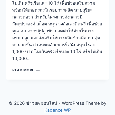
ไม่เกินครัวเรือนละ 10 ไร่ เพื่อช่วยเสริมความ
พร้อมให้เกษตรกรในรอบการผลิต นายสุริยะ
กล่าวต่อว่า สำหรับโครงการดังกล่าวมี
วัตถุประสงค์ สล็อต หมุน วงล้อเครดิตฟรี เพื่อช่วย
ดูแลเกษตรกรผู้ปลูกข้าว ลดค่าใช้จ่ายในการ
เพาะปลูก และส่งเสริมให้การผลิตข้าวมีความคุ้ม
ค่ามากขึ้น กำหนดหลักเกณฑ์ สนับสนุนไร่ละ
1,000 บาท ไม่เกินครัวเรือนละ 10 ไร่ หรือไม่เกิน
10,000…
READ MORE
© 2026 ข่าวสด ออนไลน์ - WordPress Theme by
Kadence WP