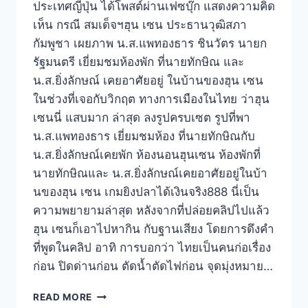
ประเทศญี่ปุ่น ได้โพสต์ผ่านเฟซบุ๊ก แสดงความคิด
เห็น กรณี สมเด็จฯฮุน เซน ประธานวุฒิสภา
กัมพูชา เผยภาพ น.ส.แพทองธาร ชินวัตร นายก
รัฐมนตรี เยี่ยมชมห้องพัก ที่นายทักษิณ และ
น.ส.ยิ่งลักษณ์ เคยอาศัยอยู่ ในบ้านของฮุน เซน
ในช่วงที่เจอกับวิกฤต ทางการเมืองในไทย ว่าฮุน
เซนนี่ แสบมาก ล่าสุด ลงรูปครบเซต รูปที่พา
น.ส.แพทองธาร เยี่ยมชมห้อง ที่นายทักษิณกับ
น.ส.ยิ่งลักษณ์เคยพัก ห้องนอนฮุนเซน ห้องพักที่
นายทักษิณและ น.ส.ยิ่งลักษณ์เคยอาศัยอยู่ในบ้า
นของฮุน เซน เกมยิงปลาได้เงินจริง888 นี่เป็น
ความพยายามล่าสุด หลังจากที่ปล่อยคลิปไปแล้ว
ฮุน เซนก็เอาไปหากิน กับฐานเสียง โดยการดึงคำ
ที่พูดในคลิป อาทิ การบอกว่า ไทยเป็นคนก่อเรื่อง
ก่อน ปิดด่านก่อน ตัดน้ำตัดไฟก่อน จุดมุ่งหมาย…
READ MORE