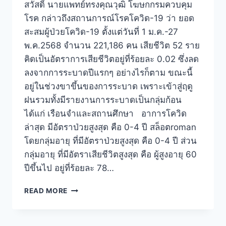
สวัสดิ์ นายแพทย์ทรงคุณวุฒิ โฆษกกรมควบคุม
โรค กล่าวถึงสถานการณ์โรคโควิด-19 ว่า ยอด
สะสมผู้ป่วยโควิด-19 ตั้งแต่วันที่ 1 ม.ค.-27
พ.ค.2568 จำนวน 221,186 คน เสียชีวิต 52 ราย
คิดเป็นอัตราการเสียชีวิตอยู่ที่ร้อยละ 0.02 ซึ่งลด
ลงจากการระบาดปีแรกๆ อย่างไรก็ตาม ขณะนี้
อยู่ในช่วงขาขึ้นของการระบาด เพราะเข้าสู่ฤดู
ฝนรวมทั้งมีรายงานการระบาดเป็นกลุ่มก้อน
ได้แก่ เรือนจำและสถานศึกษา อาการโควิด
ล่าสุด มีอัตราป่วยสูงสุด คือ 0-4 ปี สล็อตroman
โดยกลุ่มอายุ ที่มีอัตราป่วยสูงสุด คือ 0-4 ปี ส่วน
กลุ่มอายุ ที่มีอัตราเสียชีวิตสูงสุด คือ ผู้สูงอายุ 60
ปีขึ้นไป อยู่ที่ร้อยละ 78…
READ MORE