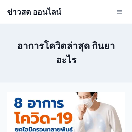
ข่าวสด ออนไลน์
อาการโควิดล่าสุด กินยา
อะไร