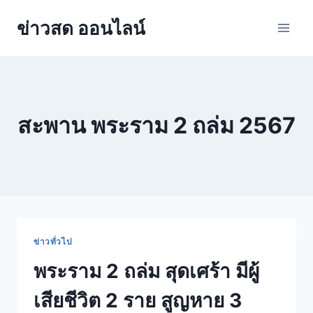
ข่าวสด ออนไลน์
สะพาน พระราม 2 ถล่ม 2567
ข่าวทั่วไป
พระราม 2 ถล่ม สุดเศร้า มีผู้
เสียชีวิต 2 ราย สูญหาย 3