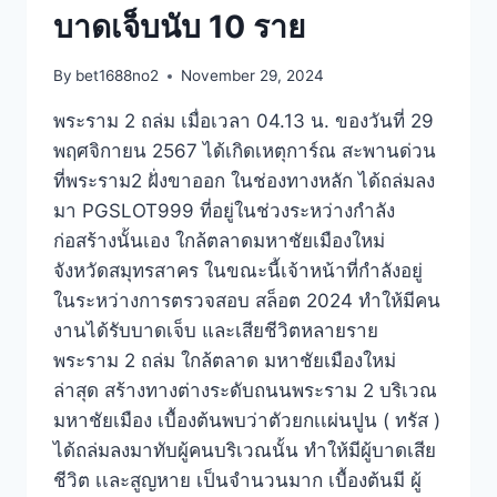
บาดเจ็บนับ 10 ราย
By
bet1688no2
November 29, 2024
พระราม 2 ถล่ม เมื่อเวลา 04.13 น. ของวันที่ 29
พฤศจิกายน 2567 ได้เกิดเหตุการ์ณ สะพานด่วน
ที่พระราม2 ฝั่งขาออก ในช่องทางหลัก ได้ถล่มลง
มา PGSLOT999 ที่อยู่ในช่วงระหว่างกำลัง
ก่อสร้างนั้นเอง ใกล้ตลาดมหาชัยเมืองใหม่
จังหวัดสมุทรสาคร ในขณะนี้เจ้าหน้าที่กำลังอยู่
ในระหว่างการตรวจสอบ สล็อต 2024 ทำให้มีคน
งานได้รับบาดเจ็บ และเสียชีวิตหลายราย
พระราม 2 ถล่ม ใกล้ตลาด มหาชัยเมืองใหม่
ล่าสุด สร้างทางต่างระดับถนนพระราม 2 บริเวณ
มหาชัยเมือง เบื้องต้นพบว่าตัวยกเเผ่นปูน ( ทรัส )
ได้ถล่มลงมาทับผู้คนบริเวณนั้น ทำให้มีผู้บาดเสีย
ชีวิต เเละสูญหาย เป็นจำนวนมาก เบื้องต้นมี ผู้