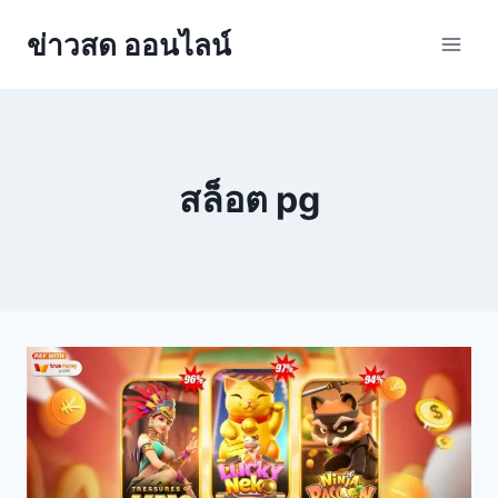
ข่าวสด ออนไลน์
สล็อต pg