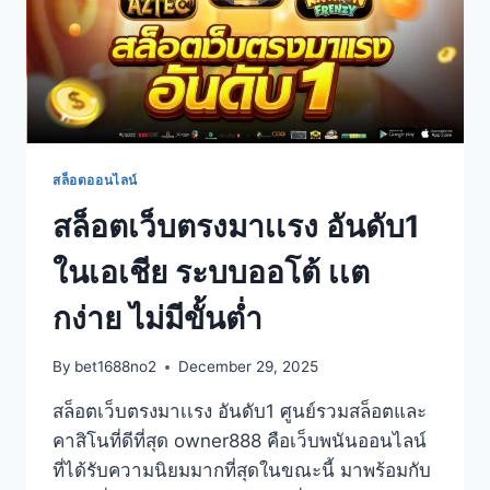
สล็อตออนไลน์
สล็อตเว็บตรงมาเเรง อันดับ1
ในเอเชีย ระบบออโต้ เเต
กง่าย ไม่มีขั้นต่ำ
By
bet1688no2
December 29, 2025
สล็อตเว็บตรงมาเเรง อันดับ1 ศูนย์รวมสล็อตและ
คาสิโนที่ดีที่สุด owner888 คือเว็บพนันออนไลน์
ที่ได้รับความนิยมมากที่สุดในขณะนี้ มาพร้อมกับ