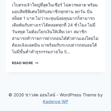
เว็บตรงเจ้าใหญ่ที่สุดในเชียร์ ไม่ควรพลาด พร้อม
มอบสิทธิพิเศษให้กับสมาชิกทุกท่าน ทุกวัน ปั่น
สล็อต 1 บาท ไม่ว่าจะทุนน้อยทุนมากก็สามารถ
เดิมพันกับทางเราได้ตลอดทุกที่ 24 ชั่วโมง ไม่มี
วันหยุด ไม่ต้องโยกเงินให้เสียเวลา สมาชิก
สามารถทำรายการฝากถอนได้ตัวท่านเองโดยไม่
ต้องแจ้งแอดมิน มาพร้อมกับระบบฝากถอนออโต้
ไม่มีขั้นต่ำทำธุรกรรมภายใน 5…
READ MORE
© 2026 ข่าวสด ออนไลน์ - WordPress Theme by
Kadence WP