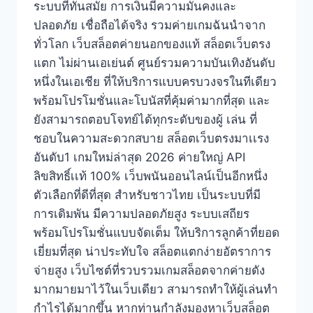
ระบบที่ทันสมัย การเงินมีความมั่นคงและ
ปลอดภัย เชื่อถือได้จริง รวมค่ายเกมฉันนำจาก
ทั่วโลก เว็บสล็อตค่ายนอกของแท้ สล็อตเว็บตรง
แตก ไม่ผ่านเอเย่นต์ ศูนย์รวมความบันเทิงอันดับ
หนึ่งในเอเชีย ที่ให้บริการแบบครบวงจรในทีเดียว
พร้อมโปรโมชั่นและโบนัสที่คุ้มค่ามากที่สุด และ
ยังสามารถตอบโจทย์ได้ทุกระดับของผู้ เล่น ที่
ชอบในความสะดวกสบาย สล็อตเว็บตรงมาเเรง
อันดับ1 เกมใหม่ล่าสุด 2026 ค่ายใหญ่ API
ลิขสิทธิ์เเท้ 100% เว็บพนันออนไลน์เป็นอีกหนึ่ง
ตัวเลือกที่ดีที่สุด สำหรับชาวไทย เป็นระบบที่มี
การเดิมพัน มีความปลอดภัยสูง ระบบเสถียร
พร้อมโปรโมชั่นแบบจัดเต็ม ให้บริการลูกค้าที่ยอด
เยี่ยมที่สุด น่าประทับใจ สล็อตแตกง่ายอัตราการ
จ่ายสูง เว็บไซต์ที่รวบรวมเกมสล็อตจากค่ายดัง
มากมายมาไว้ในเว็บเดียว สามารถทำให้ผู้เล่นทำ
กำไรได้มากขึ้น หากท่านกำลังมองหาเว็บสล็อต