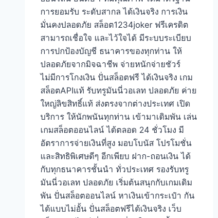
การยอมรับ ระดับสากล ได้เงินจริง การเงิน
มั่นคงปลอดภัย สล็อต1234joker ฟรีเครดิต
สามารถเชื่อใจ และไว้ใจได้ มีระบบระเบียบ
การปกป้องบัญชี ธนาคารของทุกท่าน ให้
ปลอดภัยจากมิจฉาชีพ จ่ายหนักจ่ายชัวร์
ไม่มีการโกงเงิน ปั่นสล็อตฟรี ได้เงินจริง เกม
สล็อตAPIแท้ รับทรูมันนี่วอเลท ปลอดภัย ค่าย
ใหญ่ลิขสิทธิ์แท้ ส่งตรงจากต่างประเทศ เปิด
บริการ ให้นักพนันทุกท่าน เข้ามาเดิมพัน เล่น
เกมสล็อตออนไลน์ ได้ตลอด 24 ชั่วโมง มี
อัตราการจ่ายเงินที่สูง มอบโบนัส โปรโมชั่น
และสิทธิพิเศษดีๆ อีกเพียบ ฝาก-ถอนเงิน ได้
กับทุกธนาคารชั้นนำ ทั่วประเทศ รองรับทรู
มันนี่วอเลท ปลอดภัย เริ่มต้นสนุกกับเกมเดิม
พัน ปั่นสล็อตออนไลน์ หาเงินเข้ากระเป๋า กัน
ได้แบบไม่อั้น ปั่นสล็อตฟรีได้เงินจริง เว็บ