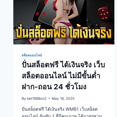
สล็อตออนไลน์
ปั่นสล็อตฟรี ได้เงินจริง เว็บ
สล็อตออนไลน์ ไม่มีขั้นต่ำ
ฝาก-ถอน 24 ชั่วโมง
By
bet1688no2
May 19, 2025
ปั่นสล็อตฟรี ได้เงินจริง WMB1 เว็บสล็อต
ออนไลน์ อันดับ 1 ที่มีคุณภาพ ได้มาตรฐาน