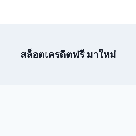
สล็อตเครดิตฟรี มาใหม่