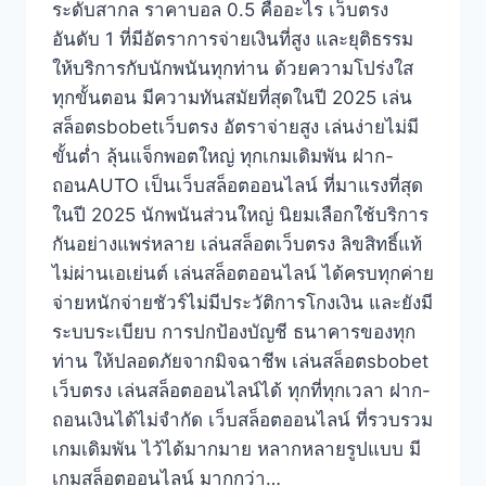
ระดับสากล ราคาบอล 0.5 คืออะไร เว็บตรง
อันดับ 1 ที่มีอัตราการจ่ายเงินที่สูง และยุติธรรม
ให้บริการกับนักพนันทุกท่าน ด้วยความโปร่งใส
ทุกขั้นตอน มีความทันสมัยที่สุดในปี 2025 เล่น
สล็อตsbobetเว็บตรง อัตราจ่ายสูง เล่นง่ายไม่มี
ขั้นต่ำ ลุ้นแจ็กพอตใหญ่ ทุกเกมเดิมพัน ฝาก-
ถอนAUTO เป็นเว็บสล็อตออนไลน์ ที่มาแรงที่สุด
ในปี 2025 นักพนันส่วนใหญ่ นิยมเลือกใช้บริการ
กันอย่างแพร่หลาย เล่นสล็อตเว็บตรง ลิขสิทธิ์แท้
ไม่ผ่านเอเย่นต์ เล่นสล็อตออนไลน์ ได้ครบทุกค่าย
จ่ายหนักจ่ายชัวร์ไม่มีประวัติการโกงเงิน และยังมี
ระบบระเบียบ การปกป้องบัญชี ธนาคารของทุก
ท่าน ให้ปลอดภัยจากมิจฉาชีพ เล่นสล็อตsbobet
เว็บตรง เล่นสล็อตออนไลน์ได้ ทุกที่ทุกเวลา ฝาก-
ถอนเงินได้ไม่จำกัด เว็บสล็อตออนไลน์ ที่รวบรวม
เกมเดิมพัน ไว้ได้มากมาย หลากหลายรูปแบบ มี
เกมสล็อตออนไลน์ มากกว่า…