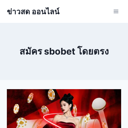
ข่าวสด ออนไลน์
สมัคร sbobet โดยตรง