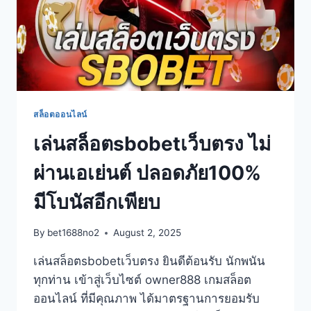
สล็อตออนไลน์
เล่นสล็อตsbobetเว็บตรง ไม่
ผ่านเอเย่นต์ ปลอดภัย100%
มีโบนัสอีกเพียบ
By
bet1688no2
August 2, 2025
เล่นสล็อตsbobetเว็บตรง ยินดีต้อนรับ นักพนัน
ทุกท่าน เข้าสู่เว็บไซต์ owner888 เกมสล็อต
ออนไลน์ ที่มีคุณภาพ ได้มาตรฐานการยอมรับ