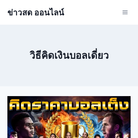
ข่าวสด ออนไลน์
วิธีคิดเงินบอลเดี่ยว