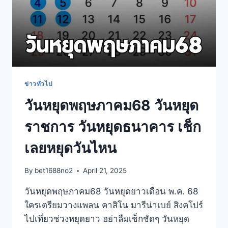
ข่าวทั่วไป
วันหยุดพฤษภาคม68 วันหยุด
ราชการ วันหยุดธนาคาร เช็ก
เลยหยุดวันไหน
By
bet1688no2
April 21, 2025
วันหยุดพฤษภาคม68 วันหยุดยาวเดือน พ.ค. 68
ใครเตรียมวางแพลน คาสิโน มารีน่าเบย์ สิงคโปร์
ไปเที่ยวช่วงหยุดยาว อย่าลืมเช็กชัดๆ วันหยุด