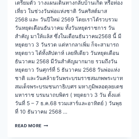
เตรียมตัว วางแผนเดินทางกลับบ้านเกิด หรือท่อง
เที่ยว ในช่วงวันพ่อแห่งชาติ วันคริสต์มาส
2568 และ วันปีใหม่ 2569 โดยเราได้รวบรวม
วันหยุดเดือนธันวาคม ทั้งวันหยุดราชการ วัน
สำคัญ มาให้แล้ส ซึ่งในเดือนธันวาคม2568 นี้ มี
หยุดยาว 3 วันรวด แต่หากลาเพิ่ม ก็จะสามารถ
หยุดยาว ได้ทั้งสัปดาห์ เลยทีเดียว วันหยุดเดือน
ธันวาคม 2568 มีวันสำคัญมากมาย รวมถึงวัน
หยุดยาว วันศุกร์ที่ 5 ธันวาคม 2568 วันพ่อแห่ง
ชาติ และวันคล้ายวันพระบรมราชสมภพพระบาท
สมเด็จพระบรมชนกาธิเบศร มหาภูมิพลอดุลยเดช
มหาราช บรมนาถบพิตร ( หยุดยาว 3 วัน ตั้งแต่
วันที่ 5 – 7 ธ.ค.68 รวมเสาร์และอาทิตย์ ) วันพุธ
ที่ 10 ธันวาคม 2568 …
READ MORE