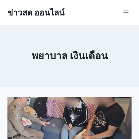
ข่าวสด ออนไลน์
พยาบาล เงินเดือน