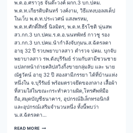
พ.ต.อ.ศราวุธ จันต๊ะวงค์ ผกก.3 บก.ปคม.
พ.ต.ท.เกียรติบดินทร์ วงค์งาม, วิธีแทงบอลสเต็ป
ในเว็บ พ.ต.ท.ประเวศน์ แสงพรหม,
พ.ต.ท.ศักดิ์สิทธิ์ นิลมิตร, พ.ต.ท.ธีรโชติ นุ่นสพ
สว.กก.3 บก.ปคม.ร.ต.อ.นนทพัทธ์ กาวชู รอง
สว.กก.3 บก.ปคม.นำกำลังจับกุมน.ส.ฉัตรลดา ​
อายุ 32 ปี รวบพยาบาลสาว ตำรวจ ปคม. บุกจับ
พยาบาลสาว รพ.ดังบุรีรัมย์ ร่วมกับสามีชวนชาย
แปลกหน้าถ่ายคลิปสวิงกิ้งขายกลุ่มลับ และ นาย
ณัฐวัตน์ ​อายุ 32 ปี สองสามีภรรยา ได้ที่บ้านแห่ง
หนึ่งใน จ.บุรีรัมย์ ​พร้อมตรวจยึดของกลาง เสื้อผ้า
ที่สวมใส่ในขณะกระทำความผิด,โทรศัพท์มือ
ถือ,สมุดบัญชีธนาคาร, อุปกรณ์อิเล็กทรอนิกส์
และอุปกรณ์เสริมจำนวนหนึ่ง ทั้งนี้พบว่า
น.ส.ฉัตรลดา…
READ MORE