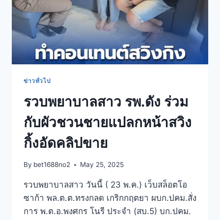
ข่าวทั่วไป
รวบพยาบาลสาว รพ.ดัง ร่วม
กับผัวชวนชายแปลกหน้าสวิง
กิ้งอัดคลิปขาย
By
bet1688no2
May 25, 2025
รวบพยาบาลสาว วันนี้ ( 23 พ.ค.) เว็บสล็อตโอ
ซาก้า พล.ต.ต.ทรงกลด เกริกกฤตยา ผบก.ปคม.สั่ง
การ พ.ต.อ.พงศกร โนรี ประจำ (สบ.5) บก.ปคม.