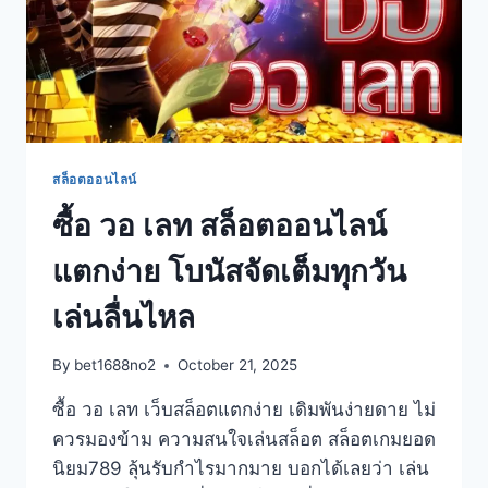
สล็อตออนไลน์
ซื้อ วอ เลท สล็อตออนไลน์
แตกง่าย โบนัสจัดเต็มทุกวัน
เล่นลื่นไหล
By
bet1688no2
October 21, 2025
ซื้อ วอ เลท เว็บสล็อตแตกง่าย เดิมพันง่ายดาย ไม่
ควรมองข้าม ความสนใจเล่นสล็อต สล็อตเกมยอด
นิยม789 ลุ้นรับกำไรมากมาย บอกได้เลยว่า เล่น