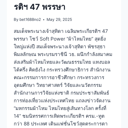
รติฯ 47 พรรษา
By
bet1688no2
May 29, 2025
สมเด็จพระนางเจ้าสุทิดา เฉลิมพระเกียรติฯ 47
พรรษา โชว์ Soft Power “ผ้าไหมไทย” สุดยิ่ง
ใหญ่แห่งปี สมเด็จพระนางเจ้าสุทิดา พัชรสุธา
พิมลลักษณ พระบรมราชินี วธ. ผนึกกำลังสมาคม
ส่งเสริมผ้าไหมไทยและวัฒนธรรมไทย แทงบอล
ได้ครึ่ง คิดยังไง กระทรวงศึกษาธิการ สำนักงาน
คณะกรรมการการอาชีวศึกษา กระทรวงการ
อุดมศึกษา วิทยาศาสตร์ วิจัยและนวัตกรรม
สำนักงานการวิจัยแห่งชาติ กรมประชาสัมพันธ์
การท่องเที่ยวแห่งประเทศไทย แถลงข่าวจัดงาน
“มหกรรมผ้าไหม ไหมไทยสู่เส้นทางโลก ครั้งที่
14” ชมนิทรรศการเทิดพระเกียรติฯ ครม.-ทูต
กว่า 88 ประเทศ เดินแฟชั่นโชว์สุดตระการตา